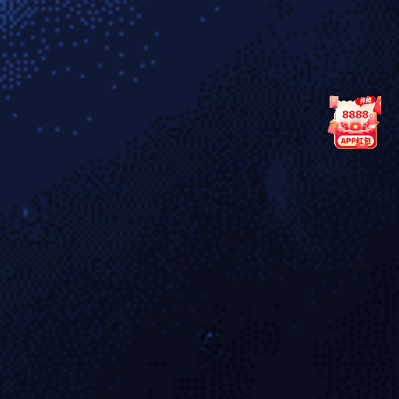
对现有人员组成进行有针对性的体能和技战
，应给予年轻队员更多机会，使其能够成长
免因为焦虑而产生更大的负面效应。当整个
临困难局面，也能够迎难而上，共同克服挑
双缺席的问题，引起了广泛关注与讨论。从
及管理层反应，各方因素共同作用于这一事
有人都希望看到一个完整且强大的曼联队伍