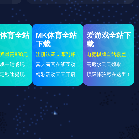
如何在未来合理安排训练与比赛，以期降低
解目前曼联面临的挑战以及未来可能的发展
术意识一直是球队进攻的重要支撑。他在转
练战术体系中的重要环节。然而，近期他因
，芒特在上一场比赛中便感到身体不适，这
出了极高的潜力。他以出色的身体素质和敏
近也因小腿受伤未能参与训练。这使得原本
的比赛充满忧虑。
，也给整个团队带来了压力。这种情况下，