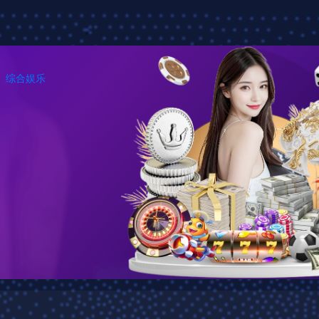
App下载
公司介绍
体育新闻
电竞唯一官网
—— 比赛数据从这