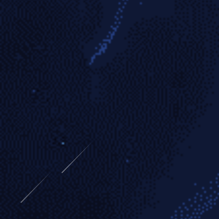
曼联训练缺席芒特和利马球