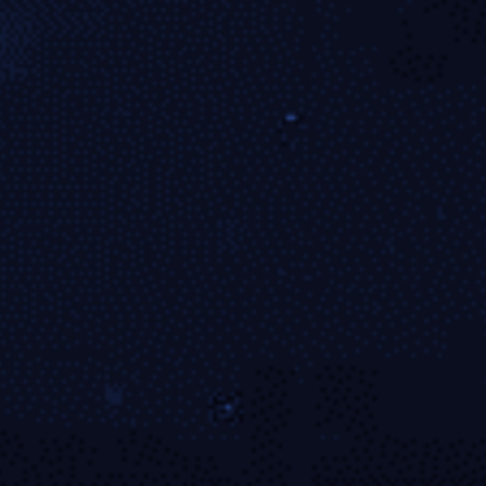
无
足球运动员萨拉赫与年轻...
决
荐C罗的事件，以及曼...
优势
的统治力，以30分的惊人表...
行
展开讨论，重点阐述其行...