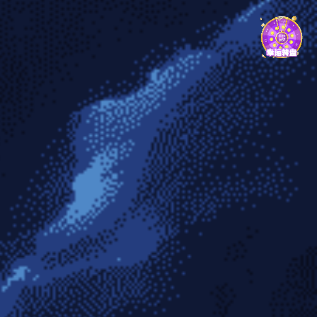
现出高度关注与担忧。在社交媒体上，有关
表示沮丧，他们认为这可能会直接影响到球
队，对运动员进行更系统化、更科学化的保
环境下，越来越多的人开始重视运动员健康
。
反响，不仅体现了球迷对赛事结果的不安，
直接推动着俱乐部管理层需采取有效措施来
场。
应对两名重要球员缺阵带来的挑战。首先，
得尤为重要，以便快速制定出合理有效的康