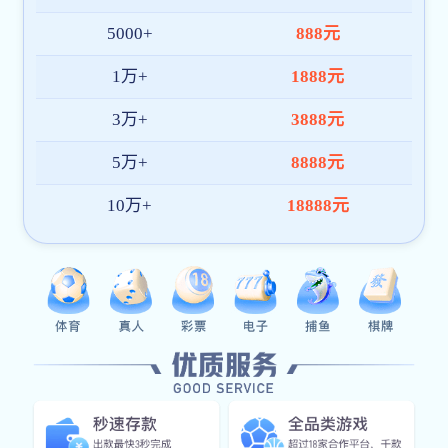
胡金秋在本场比赛中以30分的成绩成为全场最佳得分
手，他的得分方式多样，既有稳定的中投，也有强势
的突破上篮。在进攻端，胡金秋凭借自身优秀的技术
和身体素质，不断制造对方犯规，为球队挣取罚球机
会。他精准的投篮和灵活的脚步，使他能够轻松找到
得分空间。
此外，胡金秋还善于利用挡拆战术，有效拉开空间。
当队友为他设置掩护时，他能迅速做出反应，无论是
选择跳投还是切入，都展现出了很高的篮球智商。这
种灵活多变的进攻风格，使得对手防不胜防，也让他
能频繁得到得分机会。
总之，胡金秋在这场比赛中的得分能力不仅体现在数
字上，更重要的是，他通过个人表现激励了整个球