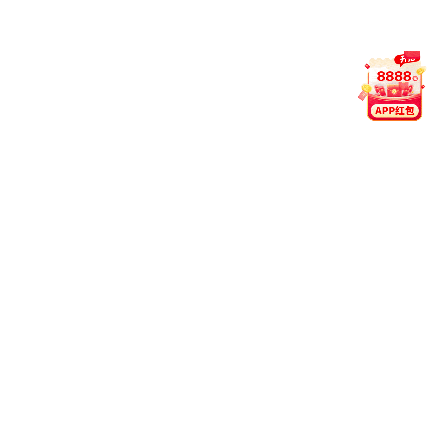
空间完成投篮或切入，这显示出他们之间良好的沟通
与理解。
此外，在传球环节上，若非其他队员精准传递助攻，
很难想象他会如此轻松地获得这么多得分。因此，可
以看出，每一位参与者都发挥着各自独特作用，而这
恰恰体现出了团队合作的重要性。只有当每个成员都
融入其中，共同奋斗才能形成强大的合力，实现最终
目标。
综上所述，无论是单打独斗还是依赖配合，每一种方
式都是赢下比赛不可或缺的一部分，而这种良好的团
队氛围也大大增强了广厦整体实力。
总结：