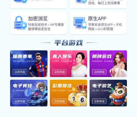
队，提升了士气，让广厦队在关键时刻把握住了胜
利。
2、篮板控制的重要性
除了得分外，胡金秋在篮板控制方面也展现了极大的
优势。本场比赛，他不仅贡献了大量得分，还积极争
抢前场和后场篮板，为球队提供二次进攻机会。在与
对手角逐空中球权时，胡金秋凭借身高和跳跃能力，
占据了一定优势，这使得广厦队能够掌控更多进攻节
奏。
尤其是在关键时刻，他几次关键篮板帮助球队稳住局
势。每当对手试图反击或者缩小比分差距时，胡金秋
都能够及时抢下篮板，将失误降到最低，并为广厦注
入新的攻击动力。这样的表现无疑对于保持比分领先