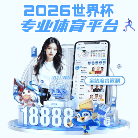
注册入口
开运电竞唯一官网
——