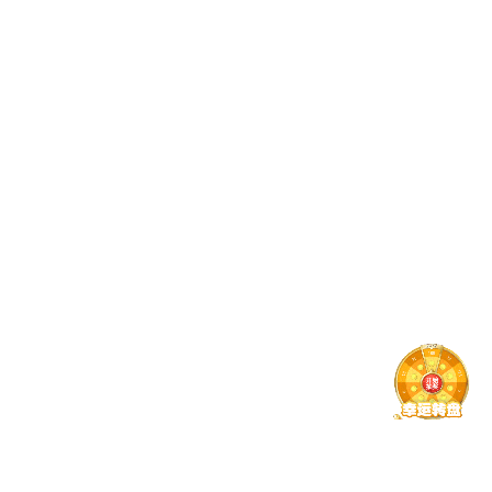
失机会，使得本已紧张的比赛局势更加严峻。
此外，由于阿门未能有效控制内线，让对手更容易切
入并展开攻击，从而让火箭队不得不投入更多精力去
补位。这不仅消耗了球队体力，也使得他们无法专注
于进攻执行，从而影响整体战术安排。
3、火箭战术调整
面对KD这样的超级明星，火箭队必须迅速做出战术调
整，以最大程度减少他的威胁。例如，他们可能会选
择双人包夹来限制KD，但这也意味着需要牺牲一个位
置来加强防守。而这样的选择往往使他们失去了原有
灵活性，需要重新制定针对性的进攻方案。
为了弥补阿门在篮板方面的问题，教练组可能会考虑