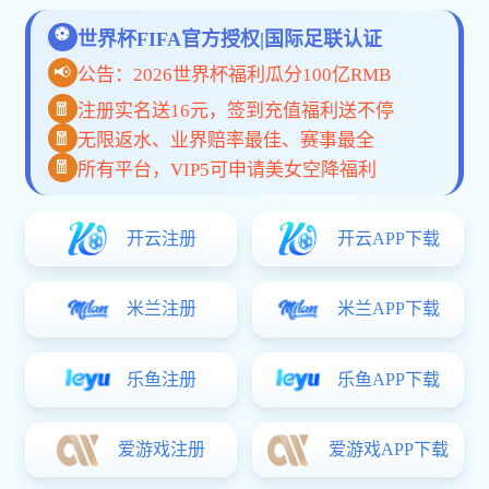
比赛数据从这里开始
覆盖实时赛事、专业数据、高清视频，
开运电竞
唯一官网APP
与网页版为您提供便捷的体育服
务。
APP下载
网页版入口
首页
/
体育新闻
/ 正文
2026-06-08 23:55
28 次阅读