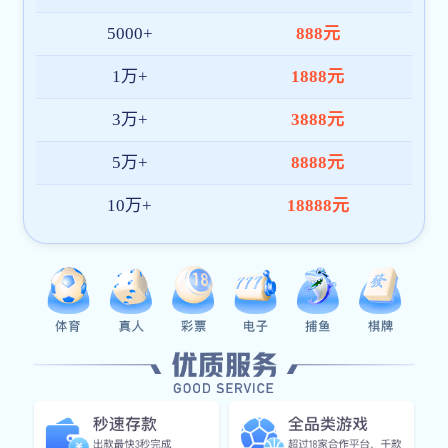
意义。通过这些方面的阐述，可以更全面地理解皇马
在选帅方面的新趋势。
1、皇马历史与教练选择
皇家马德里作为世界最顶尖的足球俱乐部之一，其历
史悠久且辉煌。在这段历史中，教练的选择一直是影
响球队表现的重要因素。自创立以来，皇马会根据不
同阶段和需求来调整其教练人选，以求最大化地发挥
球队潜力。
早期，皇马往往倾向于聘请经验丰富的大牌教练，他
们凭借丰富的战术经验和过人的管理能力，引领球队
走向胜利。这种传统为球队奠定了坚实基础，使得皇
家马德里的球员们得以充分发挥实力。
然而，在近些年内，由于战术理念和球员发展模式不