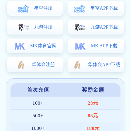
皇马选帅策略转变不再青睐阿隆索式少帅
而追求世界级名帅
近年来，皇家马德里足球俱乐部在教练选拔上的策略
发生了显著变化。从过去对年轻教练如阿隆索的青睐
转向更加关注世界级名帅的加入，这一转变不仅反映
了俱乐部对竞技水平的严格要求，也体现了其在全球
足球市场上的雄心壮志。本文将从四个方面详细探讨
这一选帅策略的转变：首先，分析皇马历史背景及其
对教练选择的重要性；其次，深入挖掘阿隆索式少帅
的局限性与挑战；第三，剖析世界级名帅带来的优势
与影响；最后，讨论俱乐部未来的发展方向及其战略