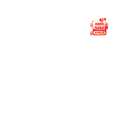
迎合新一代球迷对于足球风格、技术要求等方面日益
增长的期待。
此外，通过引进顶级教练，可以促进队内年轻球员的
发展。他们不仅可以得到直接指导，还能学习到先进
理念与技能，从而加速个人成长。因此，这样的人才
培养机制将极大提升整个俱乐部的人才储备，为未来
打下坚实基础。
综合来看，皇家马德里当前选帅策略转变，是一次深
思熟虑后的决策，不仅关乎短期成绩，更涉及长远发
展。而这种战略性的调整，将使俱乐部始终站在足球
发展的前沿，实现持续辉煌。
总结：